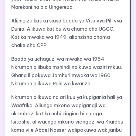
Marekani na pia Uingereza.
Alijingiza katika siasa baada ya Vita vya Pili vya
Dunia. Alikuwa katibu wa chama cha UGCC.
Katika mwaka wa 1949, alianzisha chama
chake cha CPP.
Baada ya uchaguzi wa mwaka wa 1954,
Nkrumah aliibuka mshindi na kuwa waziri mkuu.
Ghana ilipokuwa Jamhuri mwaka wa 1960,
Nkrumah alikuwa Rais wa kwanza.
Nkrumah alikuwa na ari kuu ya kupigania hali ya
Waafrika. Aliunga mkono wapiganaji wa
ukombozi katika nchi zingine bila uoga.
Isitoshe, aliwaunga mkono viongozi wa Kiarabu
kama vile Abdel Nasser walipokuwa wakijaribu