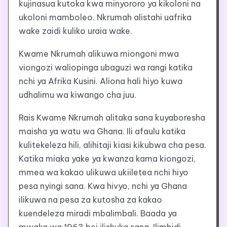
kujinasua kutoka kwa minyororo ya kikoloni na
ukoloni mamboleo. Nkrumah alistahi uafrika
wake zaidi kuliko uraia wake.
Kwame Nkrumah alikuwa miongoni mwa
viongozi waliopinga ubaguzi wa rangi katika
nchi ya Afrika Kusini. Aliona hali hiyo kuwa
udhalimu wa kiwango cha juu.
Rais Kwame Nkrumah alitaka sana kuyaboresha
maisha ya watu wa Ghana. Ili afaulu katika
kulitekeleza hili, alihitaji kiasi kikubwa cha pesa.
Katika miaka yake ya kwanza kama kiongozi,
mmea wa kakao ulikuwa ukiiletea nchi hiyo
pesa nyingi sana. Kwa hivyo, nchi ya Ghana
ilikuwa na pesa za kutosha za kakao
kuendeleza miradi mbalimbali. Baada ya