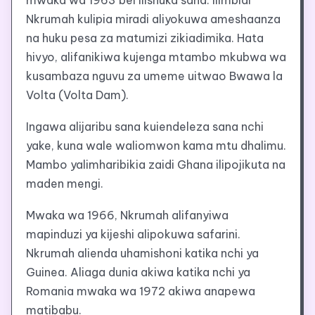
mwaka wa 1963 bei ilishuka sana. Ilimbidi
Nkrumah kulipia miradi aliyokuwa ameshaanza
na huku pesa za matumizi zikiadimika. Hata
hivyo, alifanikiwa kujenga mtambo mkubwa wa
kusambaza nguvu za umeme uitwao Bwawa la
Volta (Volta Dam).
Ingawa alijaribu sana kuiendeleza sana nchi
yake, kuna wale waliomwon kama mtu dhalimu.
Mambo yalimharibikia zaidi Ghana ilipojikuta na
maden mengi.
Mwaka wa 1966, Nkrumah alifanyiwa
mapinduzi ya kijeshi alipokuwa safarini.
Nkrumah alienda uhamishoni katika nchi ya
Guinea. Aliaga dunia akiwa katika nchi ya
Romania mwaka wa 1972 akiwa anapewa
matibabu.