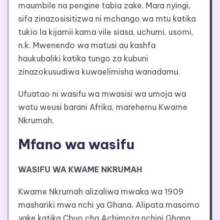
maumbile na pengine tabia zake. Mara nyingi,
sifa zinazosisitizwa ni mchango wa mtu katika
tukio la kijamii kama vile siasa, uchumi, usomi,
n.k. Mwenendo wa matusi au kashfa
haukubaliki katika tungo za kubuni
zinazokusudiwa kuwaelimisha wanadamu.
Ufuatao ni wasifu wa mwasisi wa umoja wa
watu weusi barani Afrika, marehemu Kwame
Nkrumah.
Mfano wa wasifu
WASIFU WA KWAME NKRUMAH
Kwame Nkrumah alizaliwa mwaka wa 1909
mashariki mwa nchi ya Ghana. Alipata masomo
yake katika Chuo cha Achimota nchini Ghana,