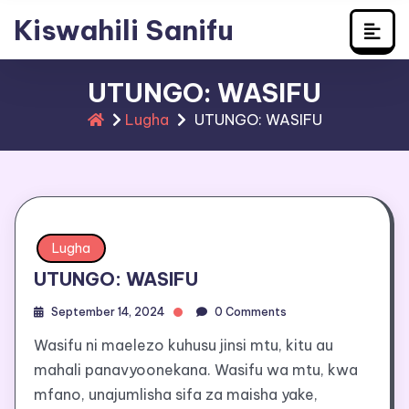
Learn Swahili
Skip
Kiswahili Sanifu
to
content
UTUNGO: WASIFU
Lugha
UTUNGO: WASIFU
Lugha
UTUNGO: WASIFU
September 14, 2024
0 Comments
Wasifu ni maelezo kuhusu jinsi mtu, kitu au
mahali panavyoonekana. Wasifu wa mtu, kwa
mfano, unajumlisha sifa za maisha yake,