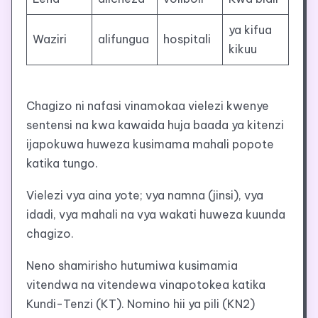
ya kifua
Waziri
alifungua
hospitali
kikuu
Chagizo ni nafasi vinamokaa vielezi kwenye
sentensi na kwa kawaida huja baada ya kitenzi
ijapokuwa huweza kusimama mahali popote
katika tungo.
Vielezi vya aina yote; vya namna (jinsi), vya
idadi, vya mahali na vya wakati huweza kuunda
chagizo.
Neno shamirisho hutumiwa kusimamia
vitendwa na vitendewa vinapotokea katika
Kundi-Tenzi (KT). Nomino hii ya pili (KN2)