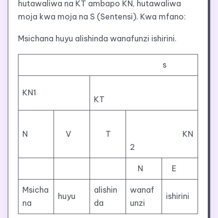
hutawaliwa na KT ambapo KN, hutawaliwa
moja kwa moja na S (Sentensi). Kwa mfano:
Msichana huyu alishinda wanafunzi ishirini.
s
KN1
KT
N
V
T
KN
2
N
E
Msicha
alishin
wanaf
huyu
ishirini
na
da
unzi