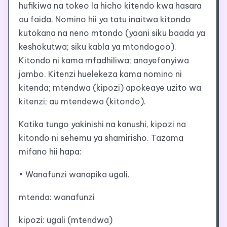
hufikiwa na tokeo la hicho kitendo kwa hasara
au faida. Nomino hii ya tatu inaitwa kitondo
kutokana na neno mtondo (yaani siku baada ya
keshokutwa; siku kabla ya mtondogoo).
Kitondo ni kama mfadhiliwa; anayefanyiwa
jambo. Kitenzi huelekeza kama nomino ni
kitenda; mtendwa (kipozi) apokeaye uzito wa
kitenzi; au mtendewa (kitondo).
Katika tungo yakinishi na kanushi, kipozi na
kitondo ni sehemu ya shamirisho. Tazama
mifano hii hapa:
• Wanafunzi wanapika ugali.
mtenda: wanafunzi
kipozi: ugali (mtendwa)