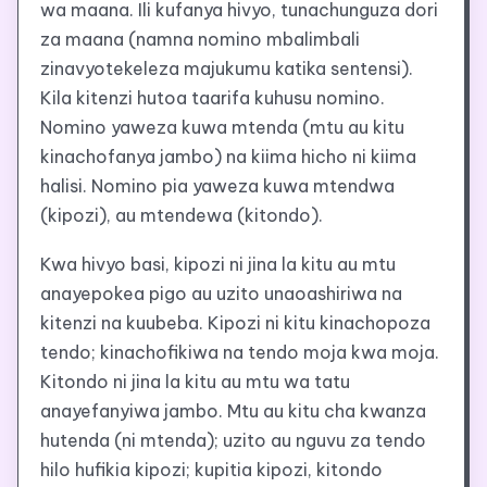
wa maana. Ili kufanya hivyo, tunachunguza dori
za maana (namna nomino mbalimbali
zinavyotekeleza majukumu katika sentensi).
Kila kitenzi hutoa taarifa kuhusu nomino.
Nomino yaweza kuwa mtenda (mtu au kitu
kinachofanya jambo) na kiima hicho ni kiima
halisi. Nomino pia yaweza kuwa mtendwa
(kipozi), au mtendewa (kitondo).
Kwa hivyo basi, kipozi ni jina la kitu au mtu
anayepokea pigo au uzito unaoashiriwa na
kitenzi na kuubeba. Kipozi ni kitu kinachopoza
tendo; kinachofikiwa na tendo moja kwa moja.
Kitondo ni jina la kitu au mtu wa tatu
anayefanyiwa jambo. Mtu au kitu cha kwanza
hutenda (ni mtenda); uzito au nguvu za tendo
hilo hufikia kipozi; kupitia kipozi, kitondo