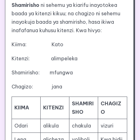
Shamirisho
ni sehemu ya kiarifu inayotokea
baada ya kitenzi kikuu; na chagizo ni sehemu
inayokuja baada ya shamirisho, hasa ikiwa
inafafanua kuhusu kitenzi. Kwa hivyo:
Kiima: Kato
Kitenzi: alimpeleka
Shamirisho: mfungwa
Chagizo: jana
SHAMIRI
CHAGIZ
KIIMA
KITENZI
SHO
O
Odari
alikula
chakula
vizuri
Lena
alicheza
voliboli
Kwa bidii