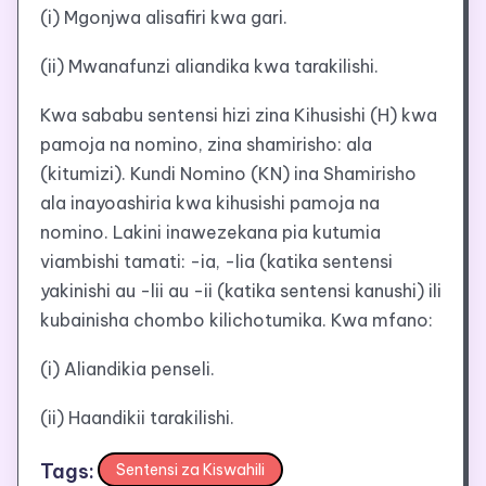
(i) Mgonjwa alisafiri kwa gari.
(ii) Mwanafunzi aliandika kwa tarakilishi.
Kwa sababu sentensi hizi zina Kihusishi (H) kwa
pamoja na nomino, zina shamirisho: ala
(kitumizi). Kundi Nomino (KN) ina Shamirisho
ala inayoashiria kwa kihusishi pamoja na
nomino. Lakini inawezekana pia kutumia
viambishi tamati: -ia, -lia (katika sentensi
yakinishi au -lii au -ii (katika sentensi kanushi) ili
kubainisha chombo kilichotumika. Kwa mfano:
(i) Aliandikia penseli.
(ii) Haandikii tarakilishi.
Tags:
Sentensi za Kiswahili