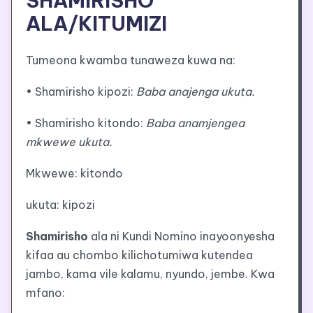
SHAMIRISHO
ALA/KITUMIZI
Tumeona kwamba tunaweza kuwa na:
• Shamirisho kipozi:
Baba anajenga ukuta.
• Shamirisho kitondo:
Baba anamjengea
mkwewe ukuta.
Mkwewe: kitondo
ukuta: kipozi
Shamirisho
ala ni Kundi Nomino inayoonyesha
kifaa au chombo kilichotumiwa kutendea
jambo, kama vile kalamu, nyundo, jembe. Kwa
mfano: