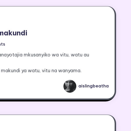
 makundi
ts
anayotajia mkusanyiko wa vitu, watu au
za makundi ya watu, vitu na wanyama.
aislingbeatha