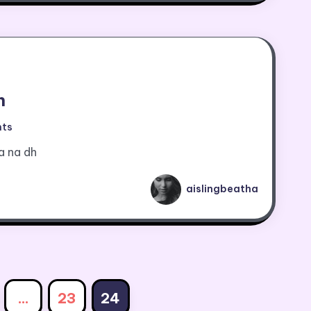
h
ts
a na dh
aislingbeatha
Posts
…
23
24