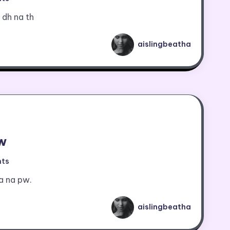
 dh na th
aislingbeatha
w
ts
a na pw.
aislingbeatha