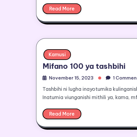
Read More
Kamusi
Mifano 100 ya tashbihi
November 15, 2023
1 Commen
Tashbihi ni lugha inayotumika kulinganis
Inatumia viunganishi mithili ya, kama, m
Read More