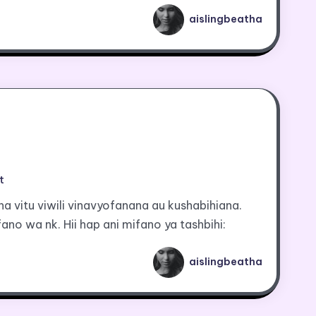
aislingbeatha
t
ha vitu viwili vinavyofanana au kushabihiana.
fano wa nk. Hii hap ani mifano ya tashbihi:
aislingbeatha