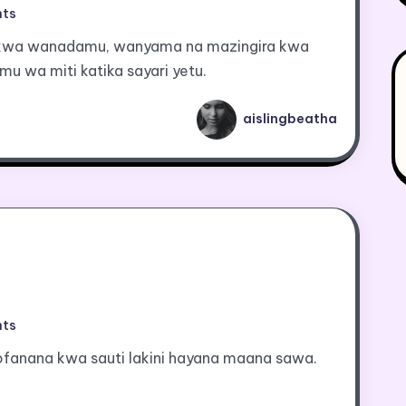
ts
imu kwa wanadamu, wanyama na mazingira kwa
mu wa miti katika sayari yetu.
aislingbeatha
ts
yofanana kwa sauti lakini hayana maana sawa.