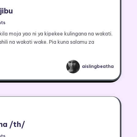
jibu
ts
 kila moja yao ni ya kipekee kulingana na wakati.
hili na wakati wake. Pia kuna salamu za
aislingbeatha
na /th/
ts