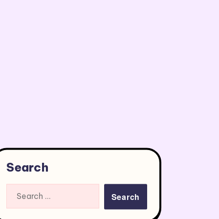
Search
Search
for: