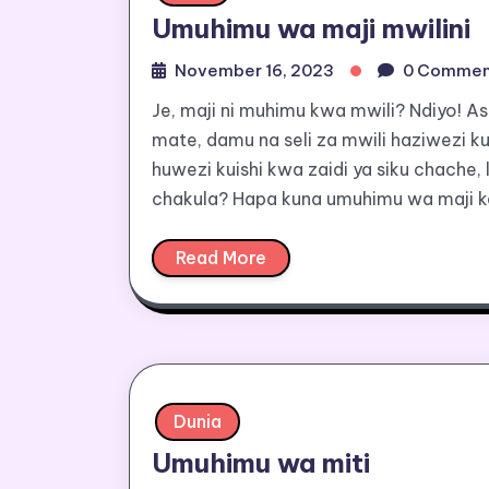
Umuhimu wa maji mwilini
November 16, 2023
0 Commen
Je, maji ni muhimu kwa mwili? Ndiyo! As
mate, damu na seli za mwili haziwezi kuf
huwezi kuishi kwa zaidi ya siku chache, 
chakula? Hapa kuna umuhimu wa maji ka
Read More
Dunia
Umuhimu wa miti