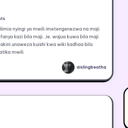
ts
ilimia nyingi ya mwili imetengenezwa na maji:
anya kazi bila maji. Je, wajua kuwa bila maji
lakini unaweza kuishi kwa wiki kadhaa bila
tika mwili.
aislingbeatha