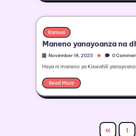
Kamusi
Maneno yanayoanza na d
November 14, 2023
0 Commen
Haya ni maneno ya Kiswahili yanayoanz
Read More
1