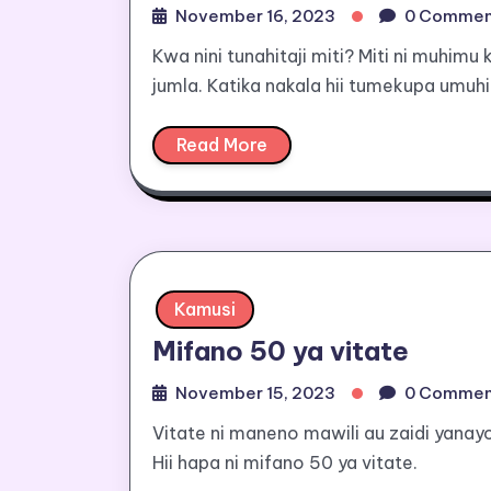
November 16, 2023
0 Commen
Kwa nini tunahitaji miti? Miti ni muh
jumla. Katika nakala hii tumekupa umuhi
Read More
Kamusi
Mifano 50 ya vitate
November 15, 2023
0 Commen
Vitate ni maneno mawili au zaidi yana
Hii hapa ni mifano 50 ya vitate.